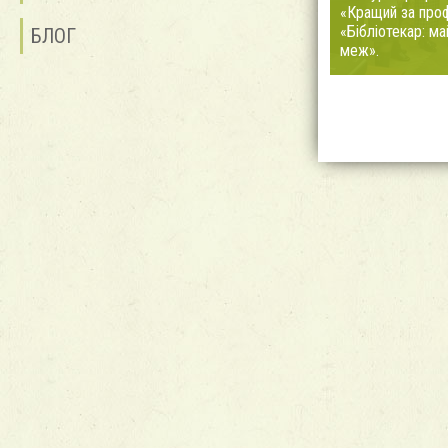
«Кращий за проф
«Бібліотекар: ма
БЛОГ
меж».