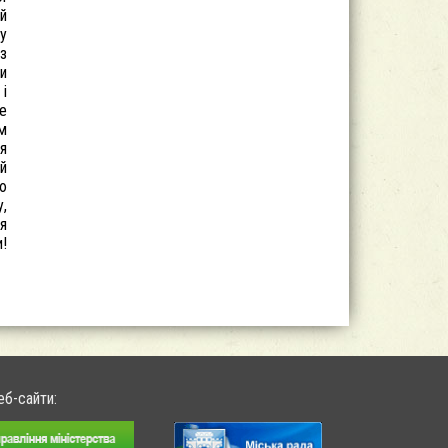
 й
 у
з
и
 і
е
им
ня
 й
ю
у,
ля
!
еб-сайти: