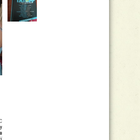
С
ну
ів
єї