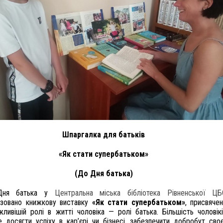
Шпаргалка для батьків
«Як стати супербатьком»
(До Дня батька)
Дня батька у
Центральна міська бібліотека Рівненської ЦБ
ізовано книжкову виставку
«Як стати супербатьком»
, присвяче
жливішій ролі в житті чоловіка — ролі батька. Більшість чоловік
е досягти успіху в кар’єрі чи бізнесі, забезпечити добробут сво