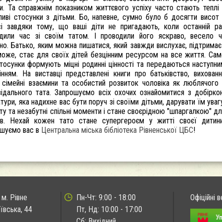
и. Та справжнім показником життєвого успіху часто стають теплі
ливі стосунки з дітьми. Бо, напевне, сумно було б досягти висот
сі завдяки тому, що ваші діти не пригадають, коли останній ра
дили час зі своїм татом. І проводили його яскраво, весело ч
но. Батько, яким можна пишатися, який завжди вислухає, підтримає
оже, стає для своїх дітей безцінним ресурсом на все життя. Сам
стосунки формують міцні родинні цінності та передаються наступн
інням. На виставці представлені книги про батьківство, вихован
, сімейні взаємини та особистий розвиток чоловіка як люблячого
відального тата. Запрошуємо всіх охочих ознайомитися з добірко
атури, яка надихне вас бути поруч зі своїми дітьми, дарувати їм уваг
ту та незабутні спільні моменти і стане своєрідною "шпаргалкою" д
ів. Нехай кожен тато стане супергероєм у житті своєї дитини
шуємо вас в
Центральна міська бібліотека Рівненської ЦБС
!
 м. Рівне
Пн-Чт: 9:00 - 18:00
Офіційні в
иївська, 44
Пт, Нд: 10:00 - 17:00
Сб: Вихідний