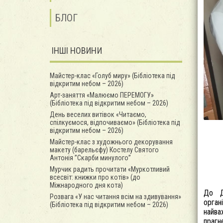
БЛОГ
ІНШІ НОВИНИ
Майстер-клас «Голуб миру» (Бібліотека під
відкритим небом – 2026)
Арт-заняття «Малюємо ПЕРЕМОГУ»
(Бібліотека під відкритим небом – 2026)
День веселих витівок «Читаємо,
спілкуємося, відпочиваємо» (Бібліотека під
відкритим небом – 2026)
Майстер-клас з художнього декорування
макету (барельєфу) Костелу Святого
Антонія ”Скарби минулого”
Мурчик радить прочитати «Муркотливий
всесвіт: книжки про котів» (до
Міжнародного дня кота)
До 
Розвага «У нас читання всім на здивування»
орган
(Бібліотека під відкритим небом – 2026)
найва
прагн