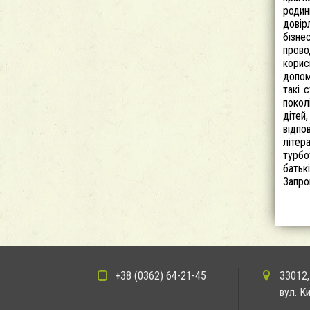
родин
довір
бізне
прово
корис
допом
такі 
покол
дітей
відпо
літер
турбо
батьк
Запро
+38 (0362) 64-21-45
33012,
вул. К