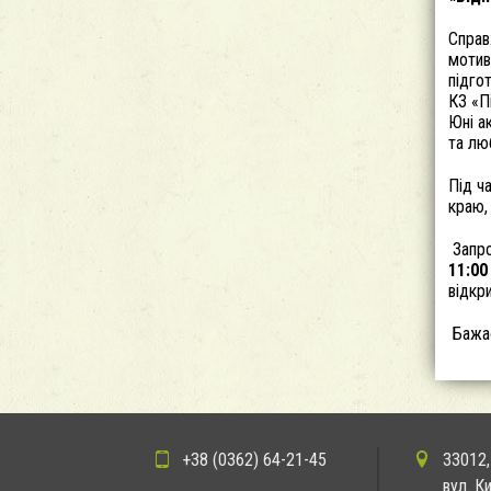
Справ
мотив
підго
КЗ «П
Юні а
та лю
Під ч
краю,
Запро
11:00
відкр
Бажає
+38 (0362) 64-21-45
33012,
вул. К