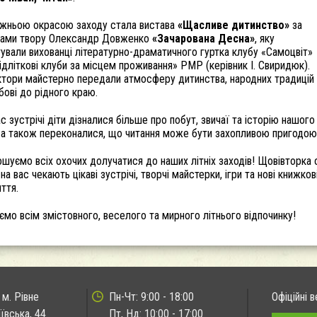
жньою окрасою заходу стала вистава
«Щасливе дитинство»
за
ами твору
Олександр Довженко
«Зачарована Десна»
, яку
тували вихованці літературно-драматичного гуртка клубу «Самоцвіт»
ідліткові клуби за місцем проживання» РМР (керівник І. Свиридюк).
ктори майстерно передали атмосферу дитинства, народних традицій
бові до рідного краю.
ас зустрічі діти дізналися більше про побут, звичаї та історію нашого
 а також переконалися, що читання може бути захопливою пригодою
шуємо всіх охочих долучатися до наших літніх заходів! Щовівторка 
на вас чекають цікаві зустрічі, творчі майстерки, ігри та нові книжков
иття.
мо всім змістовного, веселого та мирного літнього відпочинку!
 м. Рівне
Пн-Чт: 9:00 - 18:00
Офіційні в
иївська, 44
Пт, Нд: 10:00 - 17:00