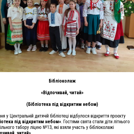
Бібліоколаж
«Відпочивай, читай»
(Бібліотека під відкритим небом)
вня у Центральній дитячій бібліотеці відбулося відкриття проєкту
іотека під відкритим небом»
. Гостями свята стали діти літнього
ільного табору ліцею №13, які взяли участь у бібліоколажі
очивай, читай»
.