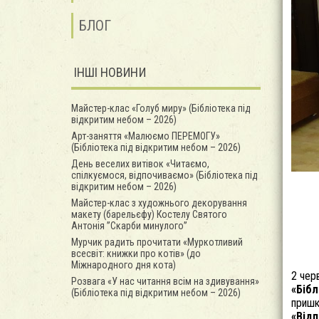
БЛОГ
ІНШІ НОВИНИ
Майстер-клас «Голуб миру» (Бібліотека під
відкритим небом – 2026)
Арт-заняття «Малюємо ПЕРЕМОГУ»
(Бібліотека під відкритим небом – 2026)
День веселих витівок «Читаємо,
спілкуємося, відпочиваємо» (Бібліотека під
відкритим небом – 2026)
Майстер-клас з художнього декорування
макету (барельєфу) Костелу Святого
Антонія ”Скарби минулого”
Мурчик радить прочитати «Муркотливий
всесвіт: книжки про котів» (до
Міжнародного дня кота)
2 чер
Розвага «У нас читання всім на здивування»
«Бібл
(Бібліотека під відкритим небом – 2026)
пришк
«Відп