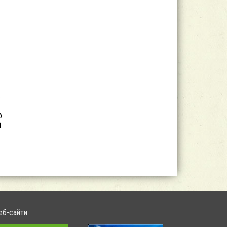
.
о
і
еб-сайти: