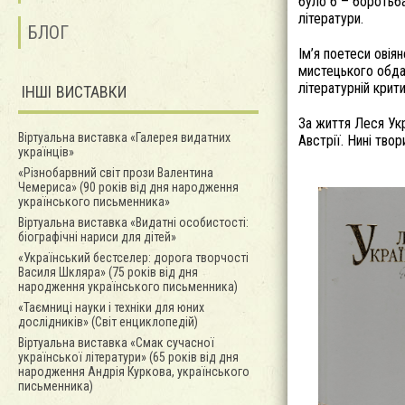
було б – боротьба
літератури.
БЛОГ
Ім’я поетеси овія
мистецького обдару
літературній крити
ІНШІ ВИСТАВКИ
За життя Леся Укра
Віртуальна виставка «Галерея видатних
Австрії. Нині тво
українців»
«Різнобарвний світ прози Валентина
Чемериса» (90 років від дня народження
українського письменника»
Віртуальна виставка «Видатні особистості:
біографічні нариси для дітей»
«Український бестселер: дорога творчості
Василя Шкляра» (75 років від дня
народження українського письменника)
«Таємниці науки і техніки для юних
дослідників» (Світ енциклопедій)
Віртуальна виставка «Смак сучасної
української літератури» (65 років від дня
народження Андрія Куркова, українського
письменника)