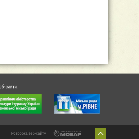
еб-сайти:
Розробка веб-сайту