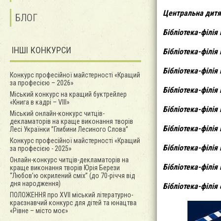
Центральна дитяча
БЛОГ
Бібліотека-філія 
ІНШІ КОНКУРСИ
Бібліотека-філія 
Бібліотека-філія 
Конкурс професійної майстерності «Кращий
за професією – 2026»
Бібліотека-філія 
Міський конкурс на кращий буктрейлер
«Книга в кадрі – VІІІ»
Бібліотека-філія 
Міський онлайн-конкурс читців-
декламаторів на краще виконання творів
Бібліотека-філія 
Лесі Українки ”Глибини Лесиного Слова”
Конкурс професійної майстерності «Кращий
Бібліотека-філія 
за професією - 2025»
Онлайн-конкурс читцiв-декламаторiв на
Бібліотека-філія 
краще виконання творiв Юрія Берези
“Любов’ю окрилений сміх” (до 70-річчя від
дня народження)
Бібліотека-філія
ПОЛОЖЕННЯ про XVІІ міський літературно-
краєзнавчий конкурс для дітей та юнацтва
«Рівне – місто моє»