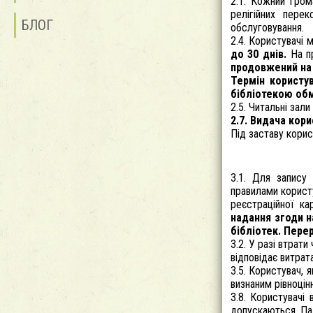
2.1. Кожний грома
релігійних пере
БЛОГ
обслуговування.
2.4. Користувачі
до 30 днів.
На пр
продовжений на 
Термін користу
бібліотекою обм
2.5. Читальні зал
2.7. Видача кор
Під заставу кори
3.1. Для запису
правилами користу
реєстраційної ка
надання згоди н
бібліотек. Пере
3.2. У разі втрат
відповідає витрат
3.5. Користувач, 
визнаним рівноцін
3.8. Користувачі
допускаються. Пал