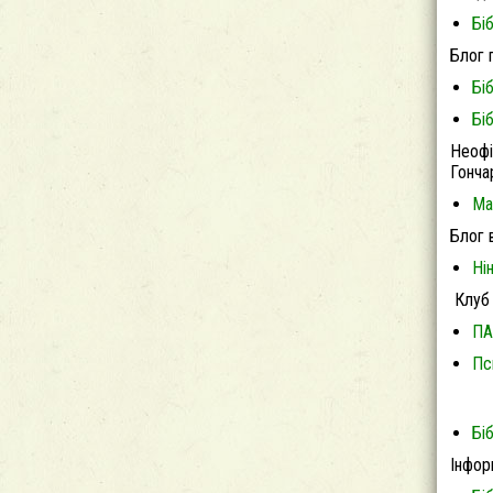
Бі
Блог 
Бі
Бі
Неофі
Гонча
Ма
Блог 
Ні
Клуб 
ПА
Пс
Бі
Інфор