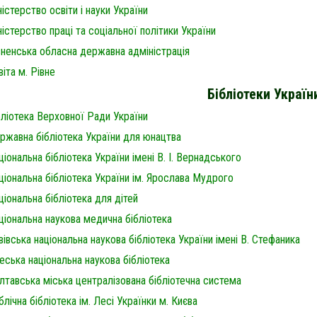
ністерство освіти і науки України
ністерство праці та соціальної політики України
вненська обласна державна адміністрація
віта м. Рівне
Бібліотеки Україн
бліотека Верховної Ради України
ржавна бібліотека України для юнацтва
ціональна бібліотека України імені В. І. Вернадського
ціональна бібліотека України ім. Ярослава Мудрого
ціональна бібліотека для дітей
ціональна наукова медична бібліотека
вівська національна наукова бібліотека України імені В. Стефаника
еська національна наукова бібліотека
лтавська міська централізована бібліотечна система
блічна бібліотека ім. Лесі Українки м. Києва