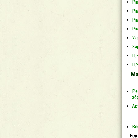
Рі
Рі
Рі
Рі
Ук
Ха
Це
Це
Ма
Ре
зб
Ак
Bi
Відео