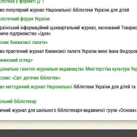
бліотека у форматі Д°1
во-популярний журнал Національної бібліотеки України для дітей
бліотечний форум України
раїнський інформаційний щоквартальний журнал, заснований Товари
ниче підприємство «Ідея»
існик Книжкової палати»
во-практичний журнал Книжкової палати України імені Івана Федоро
нижковий огляд»
ціональне газетно-журнальне видавництво Міністерства культури Ук
сопис «Світ дитячих бібліотек»
во-методичний журнал Національної
бібліотеки України для дітей та 
ільний бібліотекар
ичний журнал для шкільного бібліотекаря видавничої групи «Основа»