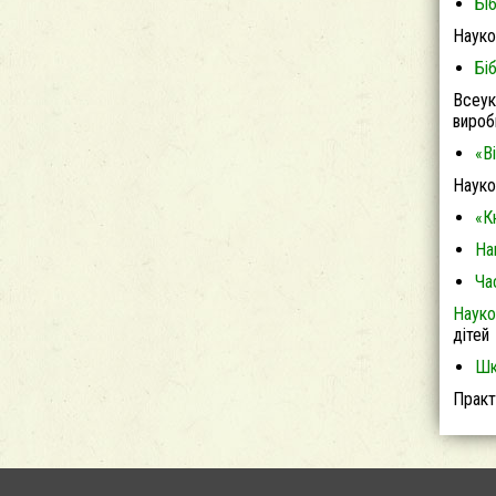
Бі
Науко
Бі
Всеук
вироб
«В
Науко
«К
На
Ча
Науко
дітей
Шк
Практ