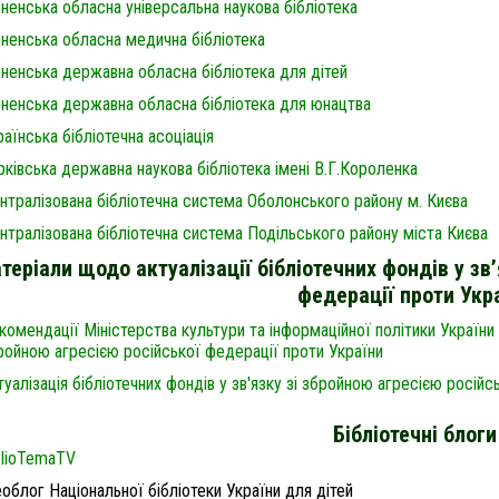
вненська обласна універсальна наукова бібліотека
вненська обласна медична бібліотека
вненська державна обласна бібліотека для дітей
вненська державна обласна бібліотека для юнацтва
раїнська бібліотечна асоціація
рківська державна наукова бібліотека імені В.Г.Короленка
нтралізована бібліотечна система Оболонського району м. Києва
нтралізована бібліотечна система Подільського району міста Києв
а
теріали щодо актуалізації бібліотечних фондів у зв
федерації проти Укр
комендації Міністерства культури та інформаційної політики України щ
ройною агресією російської федерації проти України
туалізація бібліотечних фондів у зв'язку зі збройною агресією росій
Бібліотечні блоги
blioTemaTV
блог Національної бібліотеки України для дітей