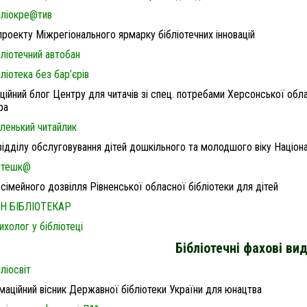
бліокре@тив
проекту Міжрегіонального ярмарку бібліотечних інновацій
бліотечний автобан
бліотека без бар’єрів
ційний блог Центру для читачів зі спец. потребами Херсонської обла
ра
ленький читайлик
відділу обслуговування дітей дошкільного та молодшого віку Націона
нтешк@
сімейного дозвілля Рівненської обласної бібліотеки для дітей
Н БІБЛІОТЕКАР
ихолог у бібліотеці
Бібліотечні фахові ви
бліосвіт
маційний вісник Державної бібліотеки України для юнацтва